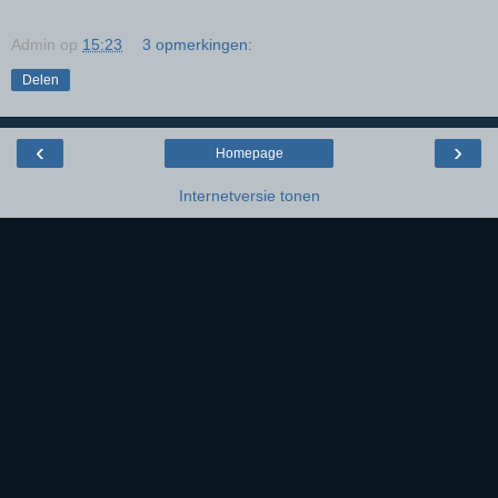
Admin
op
15:23
3 opmerkingen:
Delen
‹
›
Homepage
Internetversie tonen